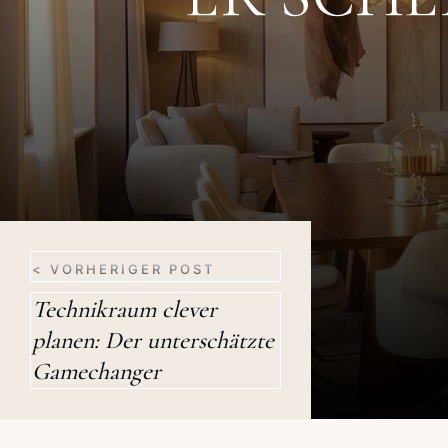
< VORHERIGER POST
Technikraum clever
planen: Der unterschätzte
Gamechanger