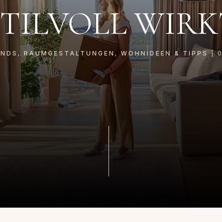
STILVOLL WIRK
ENDS
,
RAUMGESTALTUNGEN
,
WOHNIDEEN & TIPPS
|