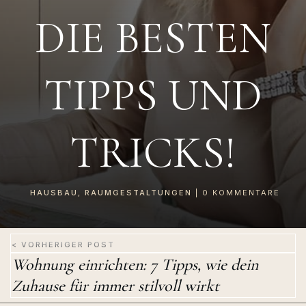
DIE BESTEN
TIPPS UND
TRICKS!
HAUSBAU
,
RAUMGESTALTUNGEN
|
0
KOMMENTARE
< VORHERIGER POST
Wohnung einrichten: 7 Tipps, wie dein
Zuhause für immer stilvoll wirkt