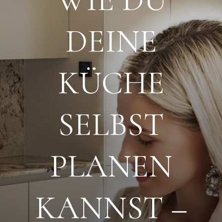
DEINE
KÜCHE
SELBST
PLANEN
KANNST –