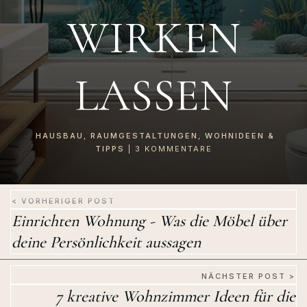
IRKEN L
ASSEN
HAUSBAU
,
RAUMGESTALTUNGEN
,
WOHNIDEEN &
TIPPS
|
3
KOMMENTARE
< VORHERIGER POST
Einrichten Wohnung - Was die Möbel über
deine Persönlichkeit aussagen
NÄCHSTER POST >
7 kreative Wohnzimmer Ideen für die